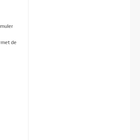
imuler
ermet de