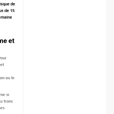
risque de
us de 15
semaine
me et
Pour
 et
ion ou le
me si
du tronc
les