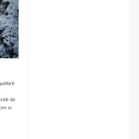
uilibré
r
cité de
ces si