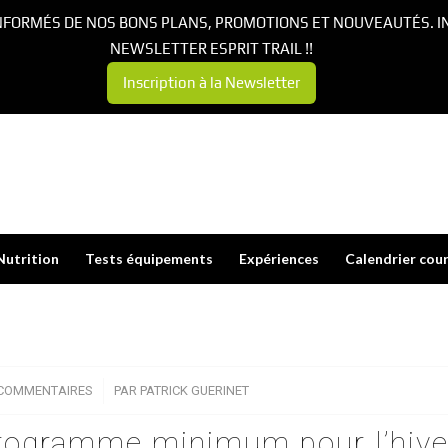
NFORMÉS DE NOS BONS PLANS, PROMOTIONS ET NOUVEAUTÉS. I
NEWSLETTER ESPRIT TRAIL !!
Inscription à la Newsletter
Nutrition
Tests équipements
Expériences
Calendrier cou
 COMMENTAIRES
/
PAR
PATRICK GUERINET
 programme minimum pour l’hive