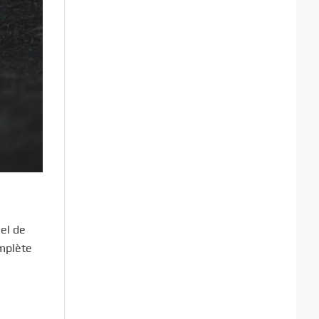
el de
mplète