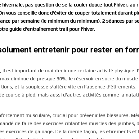
 hivernale, pas question de se la couler douce tout l’hiver, au 
On vous conseille donc d’éviter de couper totalement durant pl
 séance par semaine (le minimum du minimum), 2 séances par 
tre guide d’entraînement trail pour l’hiver.
bsolument entretenir pour rester en for
 il est important de maintenir une certaine activité physique. 
 max diminue de presque 30%, le réservoir en sucre du muscle
ions, et la souplesse s’altère vite en l’absence d’étirements.
de course à pied, mais aussi d’autres activités comme la natat
nforcement musculaire, crucial pour prévenir les blessures. Mê
mmandé de faire des exercices ciblant les muscles des jambes, 
es exercices de gainage. De la même façon, les étirements et 