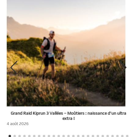
e
Grand Raid Kiprun 3 Vallées – Moûtiers : naissance d’un ultra
t
extra !
3
4 août 2026