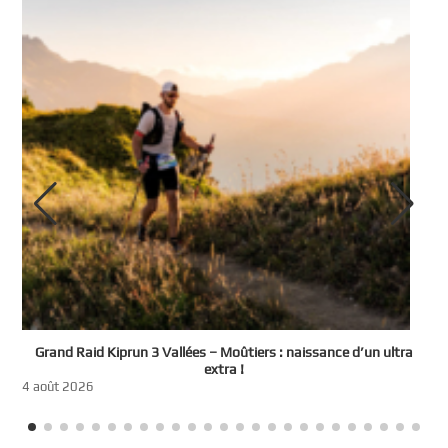
e
Grand Raid Kiprun 3 Vallées – Moûtiers : naissance d’un ultra
t
extra !
3
4 août 2026