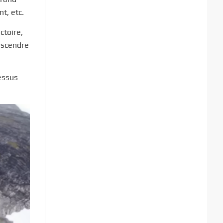
t, etc.
ctoire,
escendre
essus