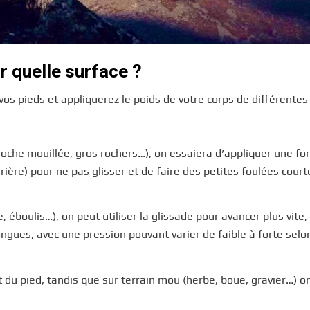
r quelle surface ?
vos pieds et appliquerez le poids de votre corps de différentes
 roche mouillée, gros rochers…), on essaiera d’appliquer une fo
arrière) pour ne pas glisser et de faire des petites foulées cour
, éboulis…), on peut utiliser la glissade pour avancer plus vite,
ongues, avec une pression pouvant varier de faible à forte selo
t du pied, tandis que sur terrain mou (herbe, boue, gravier…) o