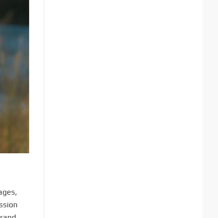
ages,
ession
grand