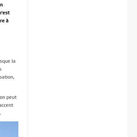
on
n’est
re à
rsque la
s
sation,
 on peut
’accent
.