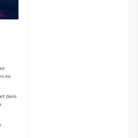
rce
tes en
 et dans
n
n