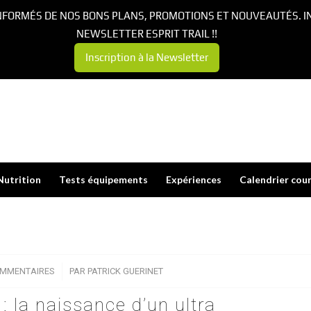
NFORMÉS DE NOS BONS PLANS, PROMOTIONS ET NOUVEAUTÉS. I
NEWSLETTER ESPRIT TRAIL !!
Inscription à la Newsletter
Nutrition
Tests équipements
Expériences
Calendrier cou
OMMENTAIRES
/
PAR
PATRICK GUERINET
 : la naissance d’un ultra