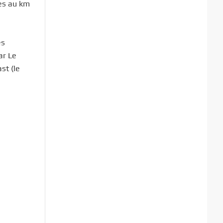
nes au km
es
ar Le
st (le