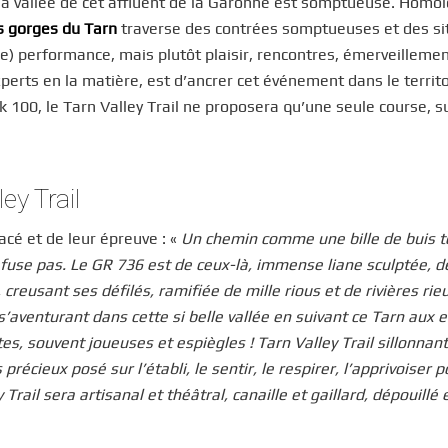
ûr, la vallée de cet affluent de la Garonne est somptueuse. Homo
es gorges du Tarn
traverse des contrées somptueuses et des si
e) performance, mais plutôt plaisir, rencontres, émerveillemen
xperts en la matière, est d’ancrer cet événement dans le territo
 100, le Tarn Valley Trail ne proposera qu’une seule course, su
ey Trail
acé et de leur épreuve : «
Un chemin comme une bille de buis t
efuse pas. Le GR 736 est de ceux-là, immense liane sculptée, d
eusant ses défilés, ramifiée de mille rious et de rivières rie
’aventurant dans cette si belle vallée en suivant ce Tarn aux e
es, souvent joueuses et espiègles ! Tarn Valley Trail sillonnant
cieux posé sur l’établi, le sentir, le respirer, l’apprivoiser p
Trail sera artisanal et théâtral, canaille et gaillard, dépouillé 