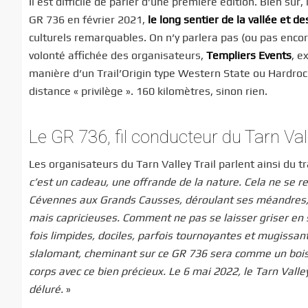
Il est difficile de parler d’une première édition. Bien s
GR 736 en février 2021,
le long sentier de la vallée et d
culturels remarquables. On n’y parlera pas (ou pas encor
volonté affichée des organisateurs,
Templiers Events
, e
manière d’un Trail’Origin type Western State ou Hardrock
distance « privilège ». 160 kilomètres, sinon rien.
Le GR 736, fil conducteur du Tarn Vall
Les organisateurs du Tarn Valley Trail parlent ainsi du tr
c’est un cadeau, une offrande de la nature. Cela ne se r
Cévennes aux Grands Causses, déroulant ses méandres, cr
mais capricieuses. Comment ne pas se laisser griser en s
fois limpides, dociles, parfois tournoyantes et mugissant
slalomant, cheminant sur ce GR 736 sera comme un bois pré
corps avec ce bien précieux. Le 6 mai 2022, le Tarn Valley 
déluré.
»