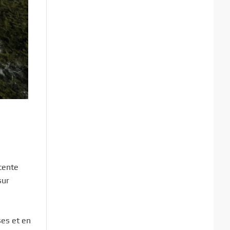
cente
sur
ses et en