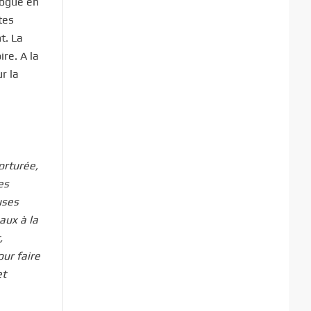
logué en
tes
t. La
ire. A la
r la
orturée,
es
uses
aux à la
,
our faire
et