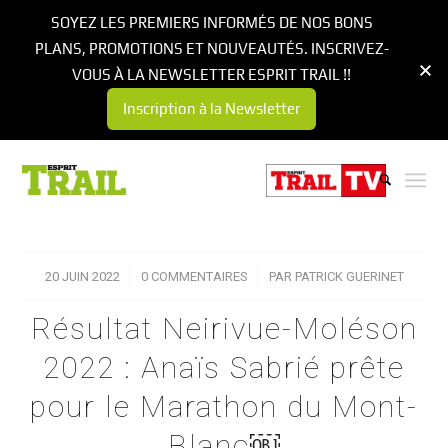
SOYEZ LES PREMIERS INFORMÉS DE NOS BONS
PLANS, PROMOTIONS ET NOUVEAUTÉS. INSCRIVEZ-
VOUS À LA NEWSLETTER ESPRIT TRAIL !!
Inscription à la Newsletter
20 JUIN 2022
/
0 COMMENTAIRES
/
PAR
PATRICK GUERINET
Résultat Neirivue-Moléson
2022 : Anaïs Sabrié prête
pour le Marathon du Mont-
Blanc￼