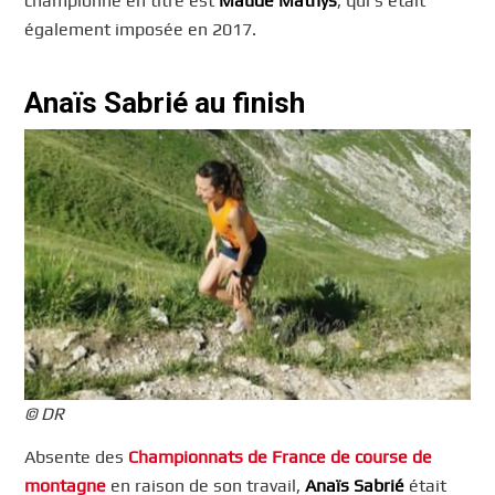
championne en titre est
Maude Mathys
, qui s’était
également imposée en 2017.
Anaïs Sabrié au finish
© DR
Absente des
Championnats de France de course de
montagne
en raison de son travail,
Anaïs Sabrié
était