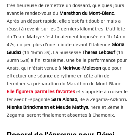
très heureuse de remettre un dossard, quelques jours
avant le rendez-vous du
Marathon du Mont-Blanc
.
Après un départ rapide, elle s’est fait doubler mais a
réussi à revenir sur les 3 derniers kilomètres. L’athlète
du Team Matryx s’est finalement imposée en 1h 14mn
47s, un peu plus d’une minute devant l’Italienne
Gloria
Giudici
(1h 16mn 3s). La Suissesse
Theres Lebœuf
(1h
20mn 52s) a fini troisième. Une belle performance pour
Anaïs, qui n’était venue à
Neirivue-Moleson
que pour
effectuer une séance de rythme en côte afin de
terminer sa préparation du Marathon du Mont-Blanc.
Elle figurera parmi les favorites
et s’apprête à croiser le
fer avec l’Espagnole
Sara Alonso
, 3e à Zegama-Aizkorri.
Nienke Brinckmann et Maude Mathys
, 1ère et 2ème à
Zegama, seront finalement absentes à Chamonix.