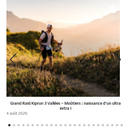
e
Grand Raid Kiprun 3 Vallées – Moûtiers : naissance d’un ultra
t
extra !
3
4 août 2026