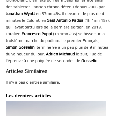
Mont-Blanc. L’athlète du Team Salomon efface ainsi
des tablettes l’ancien chrono détenu depuis 2006 par
Jonathan Wyatt
en 57mn 48s. Il devance de plus de 4
minutes le Colombien
Saul Antonio Padua
(1h 1mn 15s),
qui l’avait battu lors de la dernière édition, en 2019.
L’Italien
Francesco Puppi
(1h 1mn 23s) se hisse sur la
troisième marche du podium. Le premier Français,
Simon Gosselin
, termine 9e à un peu plus de 9 minutes
du vainqueur du jour.
Adrien Michaud
le suit, 10e de
l’épreuve à une poignée de secondes de
Gosselin
.
Articles Similaires:
Il n’y a pas d’entrée similaire.
Les derniers articles