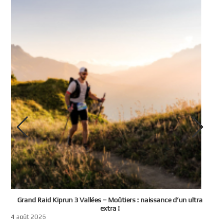
e
Grand Raid Kiprun 3 Vallées – Moûtiers : naissance d’un ultra
t
extra !
3
4 août 2026