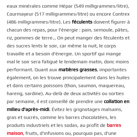
eaux minérales comme Hépar (549 milligrammes/litre),
Courmayeur (517 milligrammes/litre) ou encore Contrex
(486 milligrammes/litre). Les
féculents
doivent figurer à
chacun des repas, pour l’énergie : pain, semoule, pâtes,
riz, pommes de terre… On peut manger des féculents et
des sucres lents le soir, car même la nuit, le corps
travaille et a besoin d’énergie. Un sportif qui mange
mal le soir sera fatigué le lendemain matin, donc moins
performant. Quant aux
matières grasses
, importantes
également, on les trouve principalement dans les huiles
et dans certains poissons (thon, saumon, maquereau,
hareng, sardine). Au-delà de deux activités ou sorties
par semaine, il est conseillé de prendre une
collation en
milieu d’après-midi
. Évitez les grignotages malsains,
gras et sucrés, comme les barres chocolatées, les
produits industriels et les sodas, au profit de
barres
maison
, fruits, d’infusions ou, pourquoi pas, d’une