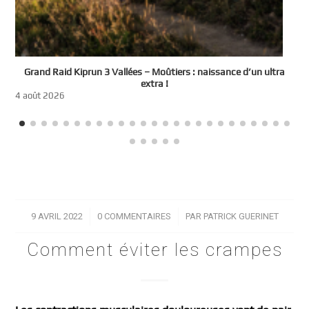
e
Grand Raid Kiprun 3 Vallées – Moûtiers : naissance d’un ultra
t
extra !
3
4 août 2026
9 AVRIL 2022
/
0 COMMENTAIRES
/
PAR
PATRICK GUERINET
Comment éviter les crampes