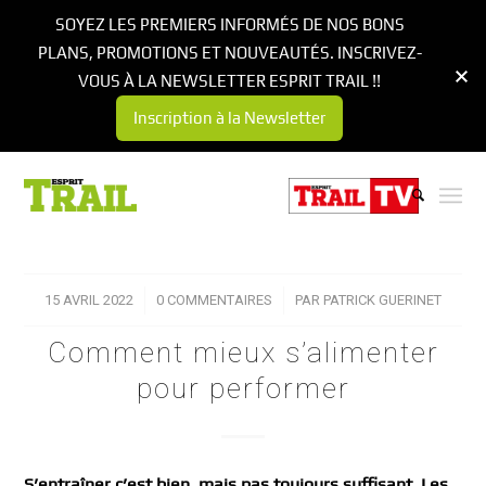
SOYEZ LES PREMIERS INFORMÉS DE NOS BONS
PLANS, PROMOTIONS ET NOUVEAUTÉS. INSCRIVEZ-
VOUS À LA NEWSLETTER ESPRIT TRAIL !!
Inscription à la Newsletter
15 AVRIL 2022
/
0 COMMENTAIRES
/
PAR
PATRICK GUERINET
Comment mieux s’alimenter
pour performer
S’entraîner c’est bien, mais pas toujours suffisant. Les