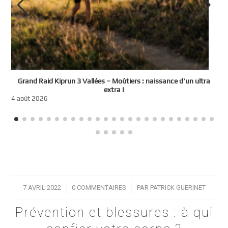
e
Grand Raid Kiprun 3 Vallées – Moûtiers : naissance d’un ultra
t
extra !
3
4 août 2026
7 AVRIL 2022
/
0 COMMENTAIRES
/
PAR
PATRICK GUERINET
Prévention et blessures : à qui