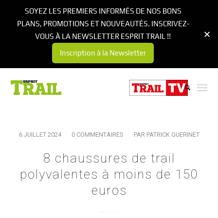
SOYEZ LES PREMIERS INFORMÉS DE NOS BONS
PLANS, PROMOTIONS ET NOUVEAUTÉS. INSCRIVEZ-
VOUS À LA NEWSLETTER ESPRIT TRAIL !!
Inscription à la Newsletter
6 JUILLET 2024
/
0 COMMENTAIRES
/
PAR
PATRICK GUERINET
8 chaussures de trail
polyvalentes à moins de 150
euros