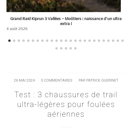
e
Grand Raid Kiprun 3 Vallées – Moûtiers : naissance d’un ultra
t
extra !
3
4 août 2026
26 MAI 2024
/
0 COMMENTAIRES
/
PAR
PATRICK GUERINET
Test : 3 chaussures de trail
ultra-légères pour foulées
aériennes