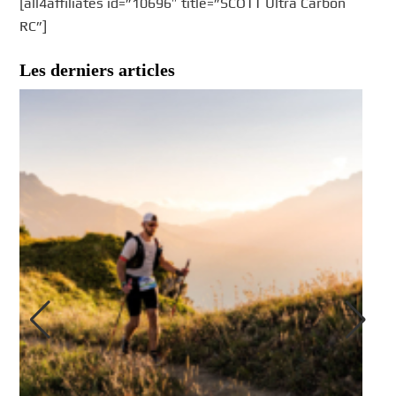
[all4affiliates id=”10696″ title=”SCOTT Ultra Carbon
RC”]
Les derniers articles