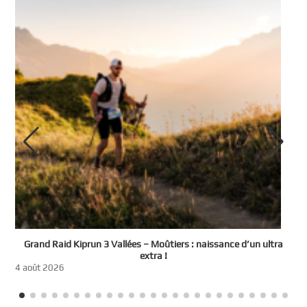
e
Grand Raid Kiprun 3 Vallées – Moûtiers : naissance d’un ultra
t
extra !
3
4 août 2026