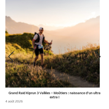
e
Grand Raid Kiprun 3 Vallées – Moûtiers : naissance d’un ultra
t
extra !
3
4 août 2026