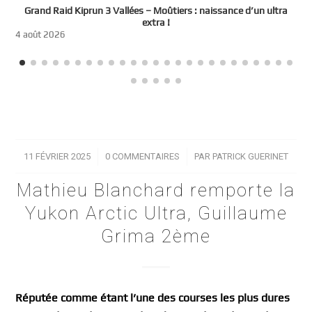
e
Grand Raid Kiprun 3 Vallées – Moûtiers : naissance d’un ultra
t
extra !
3
4 août 2026
11 FÉVRIER 2025
/
0 COMMENTAIRES
/
PAR
PATRICK GUERINET
Mathieu Blanchard remporte la
Yukon Arctic Ultra, Guillaume
Grima 2ème
Réputée comme étant l’une des courses les plus dures