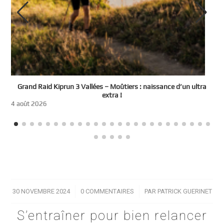
e
Grand Raid Kiprun 3 Vallées – Moûtiers : naissance d’un ultra
t
extra !
3
4 août 2026
30 NOVEMBRE 2024
/
0 COMMENTAIRES
/
PAR
PATRICK GUERINET
S’entraîner pour bien relancer