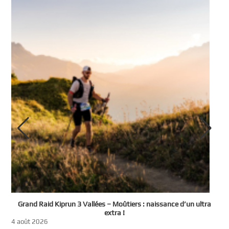
e
Grand Raid Kiprun 3 Vallées – Moûtiers : naissance d’un ultra
t
extra !
3
4 août 2026