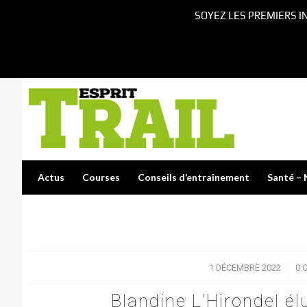
SOYEZ LES PREMIERS I
Actus
Courses
Conseils d’entraînement
Santé – 
1 DÉCEMBRE 2022
/
0 
Blandine L’Hirondel él