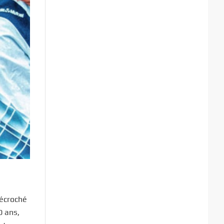
écroché
0 ans,