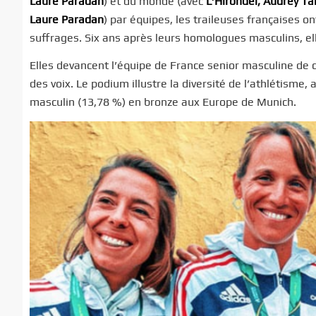
Laure Paradan
) et du monde (avec
L’Hirondel, Audrey Ta
Laure Paradan
) par équipes, les traileuses françaises o
suffrages. Six ans après leurs homologues masculins, el
Elles devancent l’équipe de France senior masculine de 
des voix. Le podium illustre la diversité de l’athlétisme,
masculin (13,78 %) en bronze aux Europe de Munich.