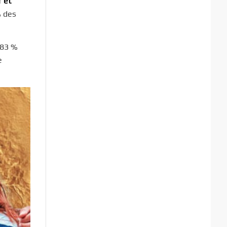
r et
% des
,83 %
e