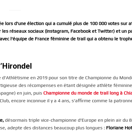
e lors d’une élection qui a cumulé plus de 100 000 votes sur at
 les réseaux sociaux (Instagram, Facebook et Twitter) et un p
n avec l’équipe de France féminine de trail qui a obtenu le trop
L’Hirondel
se d’Athlétisme en 2019 pour son titre de Championne du Mond
estigieuse des récompenses en étant désignée athlète féminin
spagne) en juin, puis
Championne du monde de trail long à Chi
Club, encore inconnue il y a 4 ans, s’affirme comme la patronn
te,
désormais triple vice-championne d’Europe en plein air du 
se, adepte des distances beaucoup plus longues :
Floriane Ho