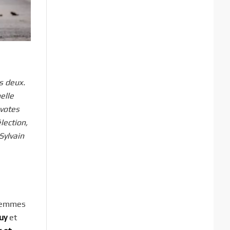
s deux.
elle
 votes
lection,
Sylvain
e femmes
uy
et