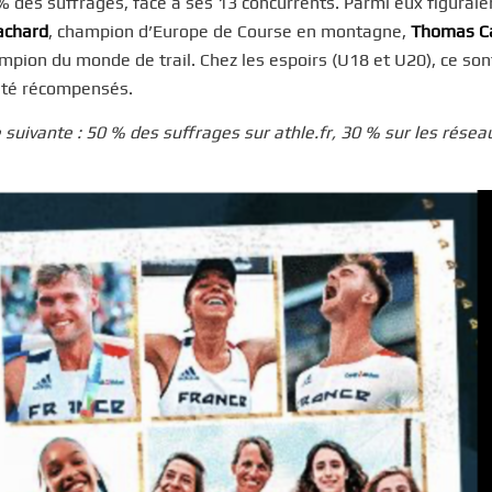
% des suffrages, face à ses 13 concurrents. Parmi eux figuraie
achard
, champion d’Europe de Course en montagne,
Thomas C
ampion du monde de trail. Chez les espoirs (U18 et U20), ce son
été récompensés.
e suivante : 50 % des suffrages sur athle.fr, 30 % sur les résea