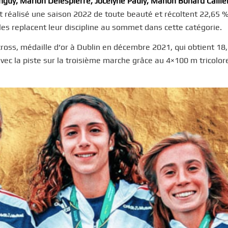
nguy, Marion Delespierre, Jocelyne Pauly, Manon Bohard Caille
nt réalisé une saison 2022 de toute beauté et récoltent 22,65 
les replacent leur discipline au sommet dans cette catégorie.
cross, médaille d’or à Dublin en décembre 2021, qui obtient 18
 avec la piste sur la troisième marche grâce au 4×100 m tricolor