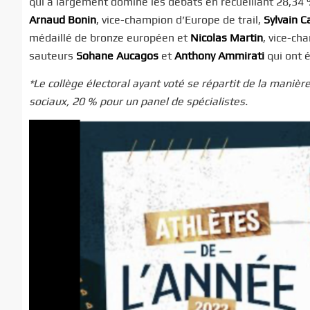
qui a largement dominé les débats en recueillant 28,34 
Arnaud Bonin
, vice-champion d’Europe de trail,
Sylvain
C
médaillé de bronze européen et
Nicolas Martin
, vice-ch
sauteurs
Sohane
Aucagos
et
Anthony Ammirati
qui ont 
*Le collège électoral ayant voté se répartit de la manièr
sociaux, 20 % pour un panel de spécialistes.