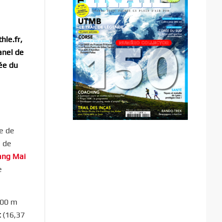
hle.fr,
anel de
hée du
e de
e de
ang Mai
e
800 m
t
(16,37