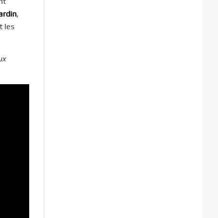
nt
ardin
,
t les
ux