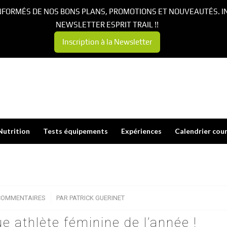
NFORMÉS DE NOS BONS PLANS, PROMOTIONS ET NOUVEAUTÉS. I
NEWSLETTER ESPRIT TRAIL !!
Inscription à la Newsletter
Nutrition
Tests équipements
Expériences
Calendrier cou
COMMENTAIRES
/
PAR
PATRICK GUERINET
ue athlète féminine de l’année !