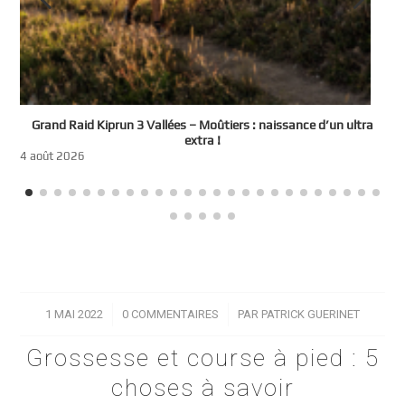
e
Grand Raid Kiprun 3 Vallées – Moûtiers : naissance d’un ultra
t
extra !
3
4 août 2026
1 MAI 2022
/
0 COMMENTAIRES
/
PAR
PATRICK GUERINET
Grossesse et course à pied : 5
choses à savoir