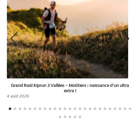
e
Grand Raid Kiprun 3 Vallées – Moûtiers : naissance d’un ultra
t
extra !
3
4 août 2026