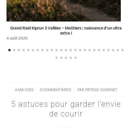
e
Grand Raid Kiprun 3 Vallées – Moûtiers : naissance d’un ultra
t
extra !
3
4 août 2026
4 MAI 2022
/
0 COMMENTAIRES
/
PAR
PATRICK GUERINET
5 astuces pour garder l’envie
de courir