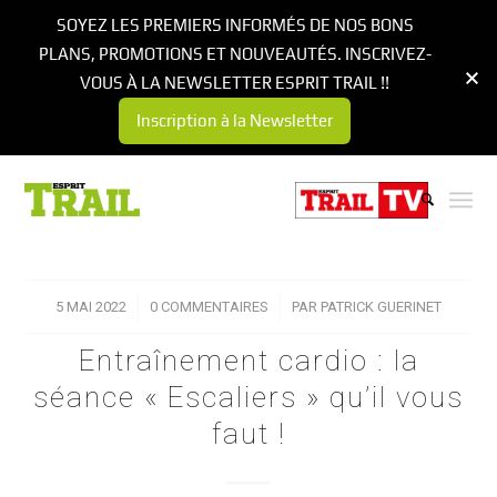
SOYEZ LES PREMIERS INFORMÉS DE NOS BONS
PLANS, PROMOTIONS ET NOUVEAUTÉS. INSCRIVEZ-
VOUS À LA NEWSLETTER ESPRIT TRAIL !!
Inscription à la Newsletter
5 MAI 2022
/
0 COMMENTAIRES
/
PAR
PATRICK GUERINET
Entraînement cardio : la
séance « Escaliers » qu’il vous
faut !