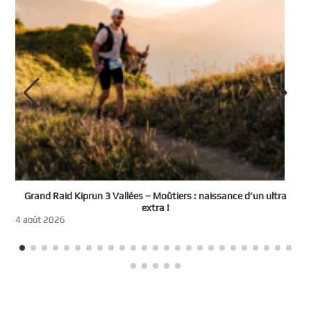
e
Grand Raid Kiprun 3 Vallées – Moûtiers : naissance d’un ultra
t
extra !
3
4 août 2026