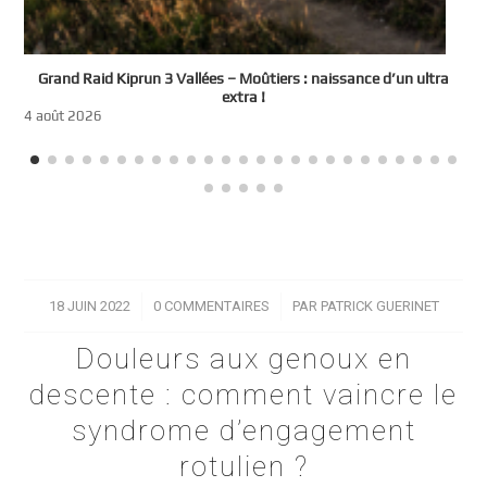
e
Grand Raid Kiprun 3 Vallées – Moûtiers : naissance d’un ultra
t
extra !
3
4 août 2026
18 JUIN 2022
/
0 COMMENTAIRES
/
PAR
PATRICK GUERINET
Douleurs aux genoux en
descente : comment vaincre le
syndrome d’engagement
rotulien ?