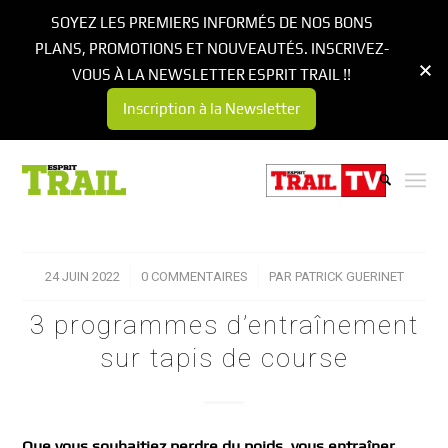
SOYEZ LES PREMIERS INFORMÉS DE NOS BONS
PLANS, PROMOTIONS ET NOUVEAUTÉS. INSCRIVEZ-
VOUS À LA NEWSLETTER ESPRIT TRAIL !!
Inscription à la Newsletter
24 JUIN 2022
/
0 COMMENTAIRES
/
PAR
PATRICK GUERINET
3 programmes d’entraînement
sur tapis de course
Que vous souhaitiez perdre du poids, vous entraîner